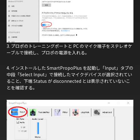
3. プロポのトレーニングポートと PC のマイク端子をステレオケ
ーブルで接続し、プロポの電源を入れる。
4. インストールした SmartPropoPlus を起動し「Input」タブの
中段「Select Input」で接続したマイクデバイスが選択されてい
ること、下端 Status が disconnected とは表示されていないこ
とを確認する。