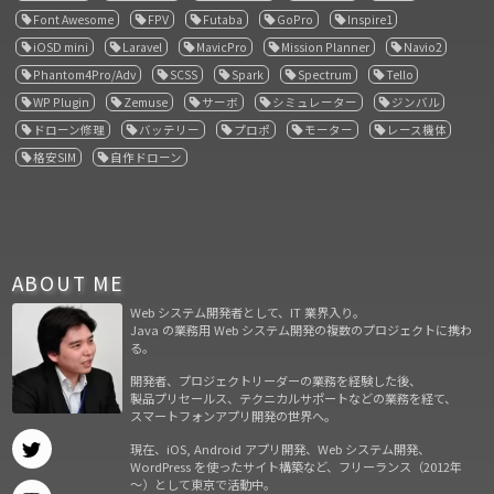
Font Awesome
FPV
Futaba
GoPro
Inspire1
iOSD mini
Laravel
MavicPro
Mission Planner
Navio2
Phantom4Pro/Adv
SCSS
Spark
Spectrum
Tello
WP Plugin
Zemuse
サーボ
シミュレーター
ジンバル
ドローン修理
バッテリー
プロポ
モーター
レース機体
格安SIM
自作ドローン
ABOUT ME
Web システム開発者として、IT 業界入り。
Java の業務用 Web システム開発の複数のプロジェクトに携わ
る。
開発者、プロジェクトリーダーの業務を経験した後、
製品プリセールス、テクニカルサポートなどの業務を経て、
スマートフォンアプリ開発の世界へ。
現在、iOS, Android アプリ開発、Web システム開発、
WordPress を使ったサイト構築など、フリーランス（2012年
～）として東京で活動中。