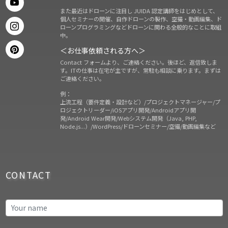
また最近はドローンに注目し JUIDA 認定講師をはじめとして、
個人セミナーの開催、自作ドローンの製作、空撮・動画編集、ド
ローンプログラミングなどドローンに関わる全般的なことに取組
中。
＜お仕事依頼される方へ＞
Contact フォームより、ご連絡ください。後ほど、返信致しま
す。ITの仕事は在宅が主ですが、常駐も相談に乗ります。まずは
ご連絡ください。
例：
上流工程（要件定義・設計など）/プロジェクトマネージャー/プ
ロジェクトリーダー/iOSアプリ開発/Androidアプリ開
発/Android Wear開発/Webシステム開発（Java, PHP,
Node.js...）/WordPress/ドローンセミナー/空撮/動画編集など
CONTACT