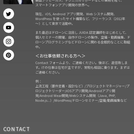
スマートフォンアプリ開発の世界へ。
現在、iOS, Android アプリ開発、Web システム開発、
WordPress を使ったサイト構築など、フリーランス（2012年
～）として東京で活動中。
また最近はドローンに注目し JUIDA 認定講師をはじめとして、
個人セミナーの開催、自作ドローンの製作、空撮・動画編集、ド
ローンプログラミングなどドローンに関わる全般的なことに取組
中。
＜お仕事依頼される方へ＞
Contact フォームより、ご連絡ください。後ほど、返信致しま
す。ITの仕事は在宅が主ですが、常駐も相談に乗ります。まずは
ご連絡ください。
例：
上流工程（要件定義・設計など）/プロジェクトマネージャー/プ
ロジェクトリーダー/iOSアプリ開発/Androidアプリ開
発/Android Wear開発/Webシステム開発（Java, PHP,
Node.js...）/WordPress/ドローンセミナー/空撮/動画編集など
CONTACT