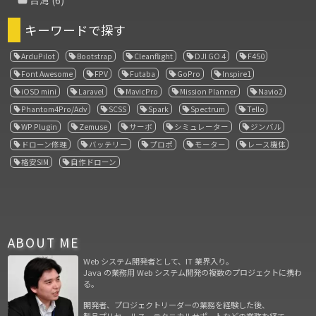
キーワードで探す
ArduPilot
Bootstrap
Cleanflight
DJI GO 4
F450
Font Awesome
FPV
Futaba
GoPro
Inspire1
iOSD mini
Laravel
MavicPro
Mission Planner
Navio2
Phantom4Pro/Adv
SCSS
Spark
Spectrum
Tello
WP Plugin
Zemuse
サーボ
シミュレーター
ジンバル
ドローン修理
バッテリー
プロポ
モーター
レース機体
格安SIM
自作ドローン
ABOUT ME
Web システム開発者として、IT 業界入り。
Java の業務用 Web システム開発の複数のプロジェクトに携わ
る。
開発者、プロジェクトリーダーの業務を経験した後、
製品プリセールス、テクニカルサポートなどの業務を経て、