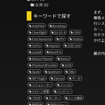
台湾
(6)
まず、
キーワードで探す
幕張メ
行シス
ArduPilot
Bootstrap
ら…。
Cleanflight
DJI GO 4
F450
のテク
Font Awesome
FPV
Futaba
かけ上
GoPro
Inspire1
iOSD mini
Laravel
MavicPro
展示内
Mission Planner
Navio2
Phantom4Pro/Adv
SCSS
Spark
Spectrum
Tello
WP Plugin
Zemuse
サーボ
シミュレーター
ジンバル
ドローン修理
バッテリー
プロポ
モーター
レース機体
格安SIM
自作ドローン