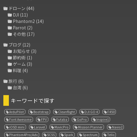
ドローン
(44)
DJI
(11)
Phantom2
(14)
Parrot
(2)
その他
(17)
ブログ
(12)
お知らせ
(3)
節約術
(1)
ゲーム
(3)
料理
(4)
旅行
(6)
台湾
(6)
キーワードで探す
ArduPilot
Bootstrap
Cleanflight
DJI GO 4
F450
Font Awesome
FPV
Futaba
GoPro
Inspire1
iOSD mini
Laravel
MavicPro
Mission Planner
Navio2
Phantom4Pro/Adv
SCSS
Spark
Spectrum
Tello