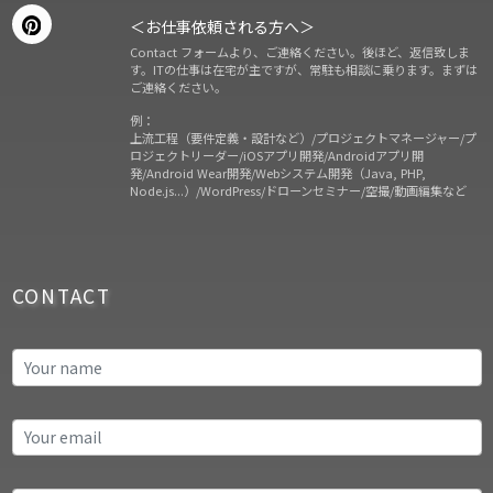
＜お仕事依頼される方へ＞
Contact フォームより、ご連絡ください。後ほど、返信致しま
す。ITの仕事は在宅が主ですが、常駐も相談に乗ります。まずは
ご連絡ください。
例：
上流工程（要件定義・設計など）/プロジェクトマネージャー/プ
ロジェクトリーダー/iOSアプリ開発/Androidアプリ開
発/Android Wear開発/Webシステム開発（Java, PHP,
Node.js...）/WordPress/ドローンセミナー/空撮/動画編集など
CONTACT