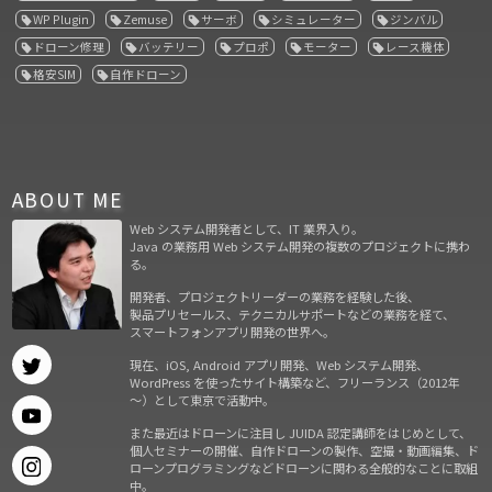
WP Plugin
Zemuse
サーボ
シミュレーター
ジンバル
ドローン修理
バッテリー
プロポ
モーター
レース機体
格安SIM
自作ドローン
ABOUT ME
Web システム開発者として、IT 業界入り。
Java の業務用 Web システム開発の複数のプロジェクトに携わ
る。
開発者、プロジェクトリーダーの業務を経験した後、
製品プリセールス、テクニカルサポートなどの業務を経て、
スマートフォンアプリ開発の世界へ。
現在、iOS, Android アプリ開発、Web システム開発、
WordPress を使ったサイト構築など、フリーランス（2012年
～）として東京で活動中。
また最近はドローンに注目し JUIDA 認定講師をはじめとして、
個人セミナーの開催、自作ドローンの製作、空撮・動画編集、ド
ローンプログラミングなどドローンに関わる全般的なことに取組
中。