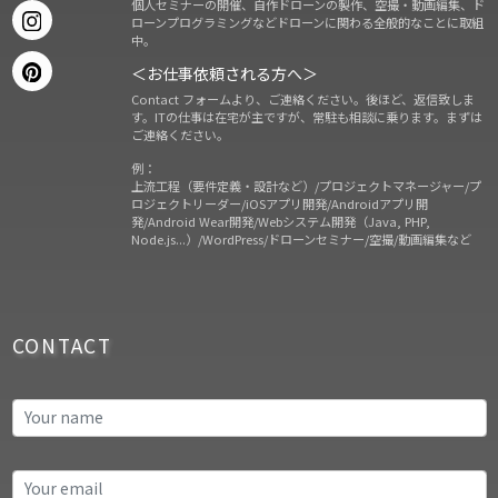
個人セミナーの開催、自作ドローンの製作、空撮・動画編集、ド
ローンプログラミングなどドローンに関わる全般的なことに取組
中。
＜お仕事依頼される方へ＞
Contact フォームより、ご連絡ください。後ほど、返信致しま
す。ITの仕事は在宅が主ですが、常駐も相談に乗ります。まずは
ご連絡ください。
例：
上流工程（要件定義・設計など）/プロジェクトマネージャー/プ
ロジェクトリーダー/iOSアプリ開発/Androidアプリ開
発/Android Wear開発/Webシステム開発（Java, PHP,
Node.js...）/WordPress/ドローンセミナー/空撮/動画編集など
CONTACT