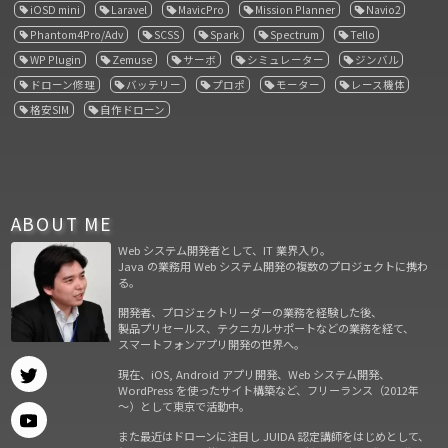
iOSD mini
Laravel
MavicPro
Mission Planner
Navio2
Phantom4Pro/Adv
SCSS
Spark
Spectrum
Tello
WP Plugin
Zemuse
サーボ
シミュレーター
ジンバル
ドローン修理
バッテリー
プロポ
モーター
レース機体
格安SIM
自作ドローン
ABOUT ME
Web システム開発者として、IT 業界入り。
Java の業務用 Web システム開発の複数のプロジェクトに携わ
る。
開発者、プロジェクトリーダーの業務を経験した後、
製品プリセールス、テクニカルサポートなどの業務を経て、
スマートフォンアプリ開発の世界へ。
現在、iOS, Android アプリ開発、Web システム開発、
WordPress を使ったサイト構築など、フリーランス（2012年
～）として東京で活動中。
また最近はドローンに注目し JUIDA 認定講師をはじめとして、