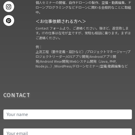
個人セミナーの開催、自作ドローンの製作、空撮・動画編集、ド
ローンプログラミングなどドローンに関わる全般的なことに取組
中。
＜お仕事依頼される方へ＞
Contact フォームより、ご連絡ください。後ほど、返信致しま
す。ITの仕事は在宅が主ですが、常駐も相談に乗ります。まずは
ご連絡ください。
例：
上流工程（要件定義・設計など）/プロジェクトマネージャー/プ
ロジェクトリーダー/iOSアプリ開発/Androidアプリ開
発/Android Wear開発/Webシステム開発（Java, PHP,
Node.js...）/WordPress/ドローンセミナー/空撮/動画編集など
CONTACT