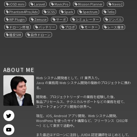
iOSD mini
Laravel
MavicPro
Mission Planner
Navio2
Phantom4Pro/Adv
SCSS
Spark
Spectrum
Tello
WP Plugin
Zemuse
サーボ
シミュレーター
ジンバル
ドローン修理
バッテリー
プロポ
モーター
レース機体
格安SIM
自作ドローン
ABOUT ME
Web システム開発者として、IT 業界入り。
Java の業務用 Web システム開発の複数のプロジェクトに携わ
る。
開発者、プロジェクトリーダーの業務を経験した後、
製品プリセールス、テクニカルサポートなどの業務を経て、
スマートフォンアプリ開発の世界へ。
現在、iOS, Android アプリ開発、Web システム開発、
WordPress を使ったサイト構築など、フリーランス（2012年
～）として東京で活動中。
また最近はドローンに注目し JUIDA 認定講師をはじめとして、