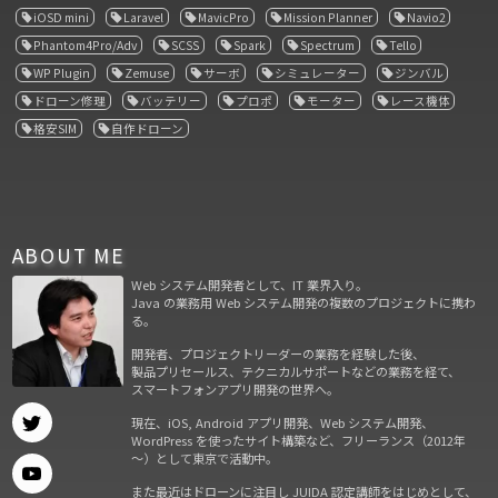
iOSD mini
Laravel
MavicPro
Mission Planner
Navio2
Phantom4Pro/Adv
SCSS
Spark
Spectrum
Tello
WP Plugin
Zemuse
サーボ
シミュレーター
ジンバル
ドローン修理
バッテリー
プロポ
モーター
レース機体
格安SIM
自作ドローン
ABOUT ME
Web システム開発者として、IT 業界入り。
Java の業務用 Web システム開発の複数のプロジェクトに携わ
る。
開発者、プロジェクトリーダーの業務を経験した後、
製品プリセールス、テクニカルサポートなどの業務を経て、
スマートフォンアプリ開発の世界へ。
現在、iOS, Android アプリ開発、Web システム開発、
WordPress を使ったサイト構築など、フリーランス（2012年
～）として東京で活動中。
また最近はドローンに注目し JUIDA 認定講師をはじめとして、