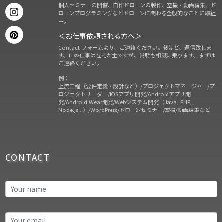
個人セミナーの開催、自作ドローンの製作、空撮・動画編集、ド
ローンプログラミングなどドローンに関わる全般的なことに取組
中。
＜お仕事依頼される方へ＞
Contact フォームより、ご連絡ください。後ほど、返信致しま
す。ITの仕事は在宅が主ですが、常駐も相談に乗ります。まずは
ご連絡ください。
例：
上流工程（要件定義・設計など）/プロジェクトマネージャー/プ
ロジェクトリーダー/iOSアプリ開発/Androidアプリ開
発/Android Wear開発/Webシステム開発（Java, PHP,
Node.js...）/WordPress/ドローンセミナー/空撮/動画編集など
CONTACT