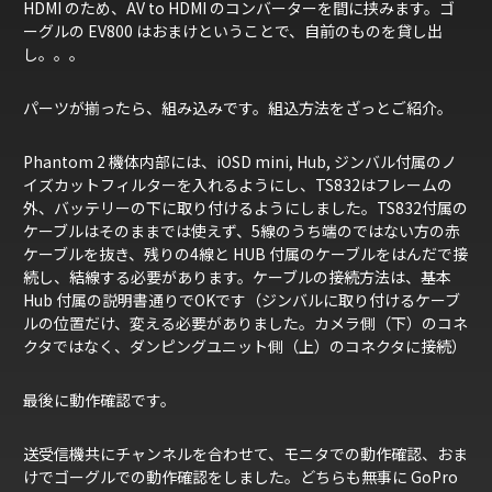
HDMI のため、AV to HDMI のコンバーターを間に挟みます。ゴ
ーグルの EV800 はおまけということで、自前のものを貸し出
し。。。
パーツが揃ったら、組み込みです。組込方法をざっとご紹介。
Phantom 2 機体内部には、iOSD mini, Hub, ジンバル付属のノ
イズカットフィルターを入れるようにし、TS832はフレームの
外、バッテリーの下に取り付けるようにしました。TS832付属の
ケーブルはそのままでは使えず、5線のうち端のではない方の赤
ケーブルを抜き、残りの4線と HUB 付属のケーブルをはんだで接
続し、結線する必要があります。ケーブルの接続方法は、基本
Hub 付属の説明書通りでOKです（ジンバルに取り付けるケーブ
ルの位置だけ、変える必要がありました。カメラ側（下）のコネ
クタではなく、ダンピングユニット側（上）のコネクタに接続）
最後に動作確認です。
送受信機共にチャンネルを合わせて、モニタでの動作確認、おま
けでゴーグルでの動作確認をしました。どちらも無事に GoPro