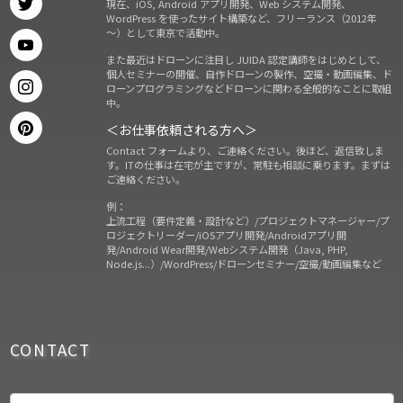
現在、iOS, Android アプリ開発、Web システム開発、
WordPress を使ったサイト構築など、フリーランス（2012年
～）として東京で活動中。
また最近はドローンに注目し JUIDA 認定講師をはじめとして、
個人セミナーの開催、自作ドローンの製作、空撮・動画編集、ド
ローンプログラミングなどドローンに関わる全般的なことに取組
中。
＜お仕事依頼される方へ＞
Contact フォームより、ご連絡ください。後ほど、返信致しま
す。ITの仕事は在宅が主ですが、常駐も相談に乗ります。まずは
ご連絡ください。
例：
上流工程（要件定義・設計など）/プロジェクトマネージャー/プ
ロジェクトリーダー/iOSアプリ開発/Androidアプリ開
発/Android Wear開発/Webシステム開発（Java, PHP,
Node.js...）/WordPress/ドローンセミナー/空撮/動画編集など
CONTACT