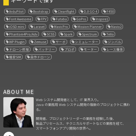
キーワードで探す
ArduPilot
Bootstrap
Cleanflight
DJI GO 4
F450
Font Awesome
FPV
Futaba
GoPro
Inspire1
iOSD mini
Laravel
MavicPro
Mission Planner
Navio2
Phantom4Pro/Adv
SCSS
Spark
Spectrum
Tello
WP Plugin
Zemuse
サーボ
シミュレーター
ジンバル
ドローン修理
バッテリー
プロポ
モーター
レース機体
格安SIM
自作ドローン
ABOUT ME
Web システム開発者として、IT 業界入り。
Java の業務用 Web システム開発の複数のプロジェクトに携わ
る。
開発者、プロジェクトリーダーの業務を経験した後、
製品プリセールス、テクニカルサポートなどの業務を経て、
スマートフォンアプリ開発の世界へ。